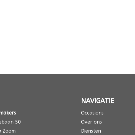
NAVIGATIE
emakers
Occasions
ebaan 50
Over ons
p Zoom
Diensten