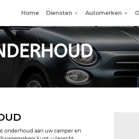
Home
Diensten
Automerken
O
NDERHOUD
OUD
 dat onderhoud aan uw camper en
jf Swagemakers kunt u terecht